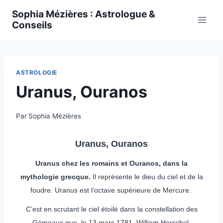
Skip
Sophia Mézières : Astrologue &
to
Conseils
content
ASTROLOGIE
Uranus, Ouranos
Par
Sophia Mézières
Uranus, Ouranos
Uranus chez les romains et Ouranos, dans la
mythologie grecque.
Il représente le dieu du ciel et de la
foudre. Uranus est l’octave supérieure de Mercure.
C’est en scrutant le ciel étoilé dans la constellation des
Gémeaux que, le 13 mars 1781, William Herschel,