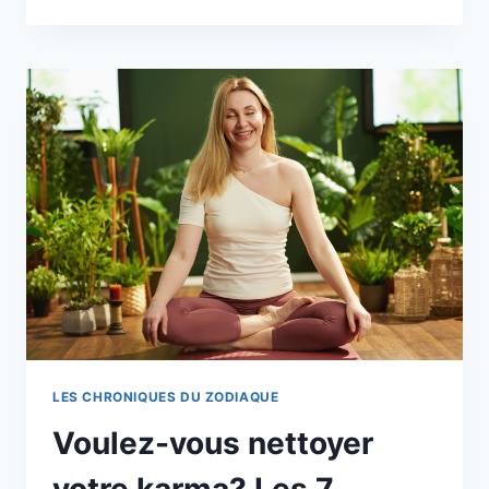
EN
LION
2026
:
QUELLES
NOUVELLES
CELA
APPORTE
POUR
VOTRE
SIGNE
DU
ZODIAQUE
LES CHRONIQUES DU ZODIAQUE
Voulez-vous nettoyer
votre karma? Les 7