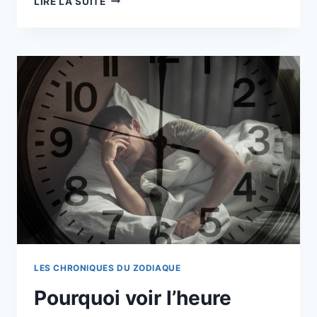
LIRE LA SUITE
PORTAIL
DE
LA
PORTE
DU
LION
ÉMANE
LA
FORTUNE
DE
5
SIGNES
DU
ZODIAQUE
LES CHRONIQUES DU ZODIAQUE
Pourquoi voir l’heure