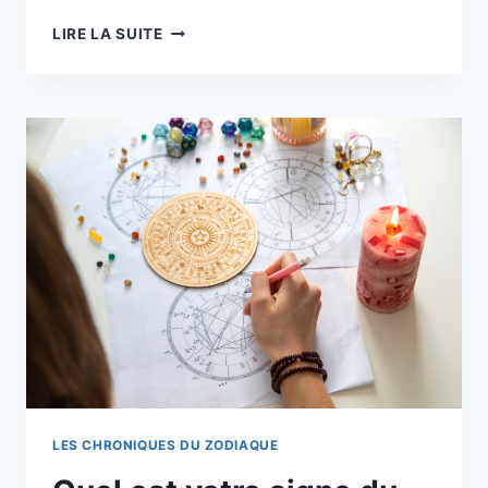
LES
LIRE LA SUITE
3
SIGNES
DU
ZODIAQUE
LES
PLUS
IMPULSIFS
:
POURQUOI
ILS
AGISSENT
SANS
RÉFLÉCHIR
LES CHRONIQUES DU ZODIAQUE