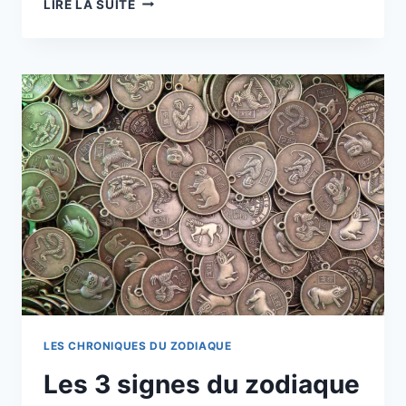
LIRE LA SUITE
CHINOIS
D’AOÛT
2026
:
CE
QU’IL
PRÉDIT
POUR
LES
12
SIGNES
LES CHRONIQUES DU ZODIAQUE
Les 3 signes du zodiaque