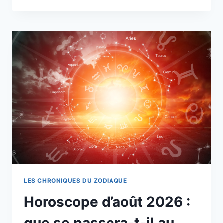
EST
VOTRE
SIGNE
DU
ZODIAQUE
DESCENDANT
ET
SA
SIGNIFICATION
?
LES CHRONIQUES DU ZODIAQUE
Horoscope d’août 2026 :
que se passera-t-il au