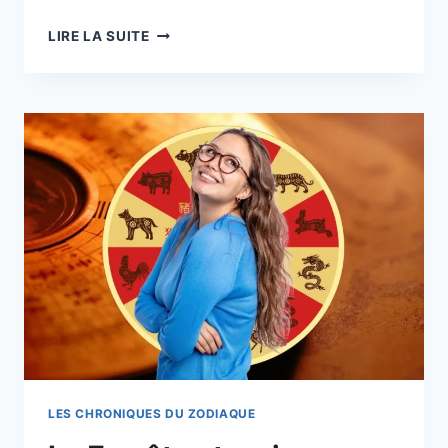
QUELS
LIRE LA SUITE
SONT
VOS
CHIFFRES
PORTE-
BONHEUR
POUR
LES
AFFAIRES,
SELON
LA
NUMÉROLOGIE
LES CHRONIQUES DU ZODIAQUE