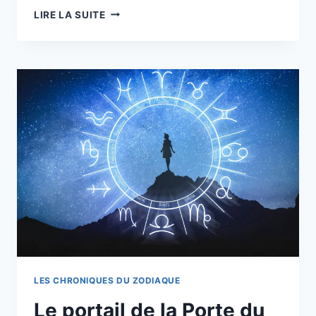
COMMENT
LIRE LA SUITE
VOUS
SENTEZ-
VOUS
LORSQUE
VOUS
ÊTES
DE
MAUVAISE
HUMEUR,
SELON
VOTRE
SIGNE
DU
ZODIAQUE
LES CHRONIQUES DU ZODIAQUE
Le portail de la Porte du