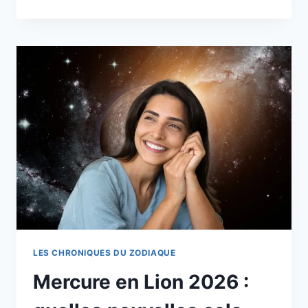
7
AOÛT
EST
UN
JOUR
SPÉCIAL
POUR
4
SIGNES
DU
ZODIAQUE
CHINOIS
LES CHRONIQUES DU ZODIAQUE
Mercure en Lion 2026 :