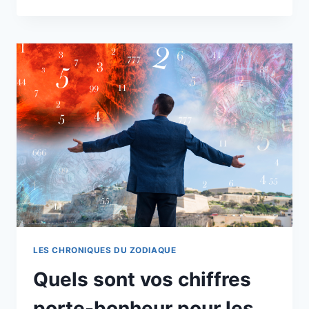
3
SIGNES
DU
ZODIAQUE
CHINOIS
QUI
ATTIRENT
LES
RICHESSES
EN
AOÛT
2026
LES CHRONIQUES DU ZODIAQUE
Quels sont vos chiffres
porte-bonheur pour les