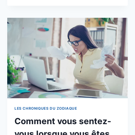
NETTOYER
VOTRE
KARMA?
LES
7
CHOSES
QUE
VOUS
DEVRIEZ
FAIRE
DÉSORMAIS
LES CHRONIQUES DU ZODIAQUE
Comment vous sentez-
vous lorsque vous êtes