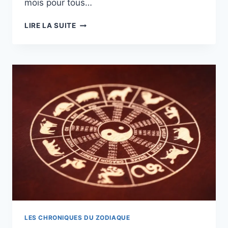
mois pour tous…
HOROSCOPE
LIRE LA SUITE
D’AOÛT
2026
:
QUE
SE
PASSERA-
T-
IL
AU
COURS
DU
MOIS
ET
COMMENT
CELA
AFFECTE
VOTRE
SIGNE
LES CHRONIQUES DU ZODIAQUE