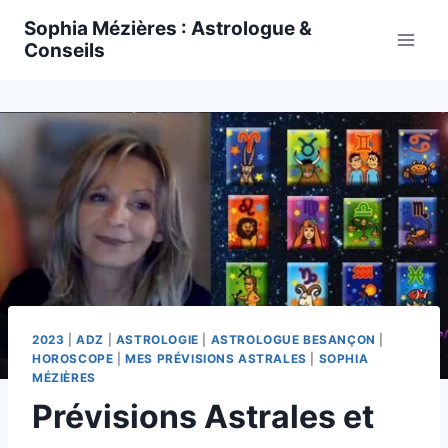
Skip
Sophia Mézières : Astrologue &
to
Conseils
content
2023
|
ADZ
|
ASTROLOGIE
|
ASTROLOGUE BESANÇON
|
HOROSCOPE
|
MES PRÉVISIONS ASTRALES
|
SOPHIA
MÉZIÈRES
Prévisions Astrales et