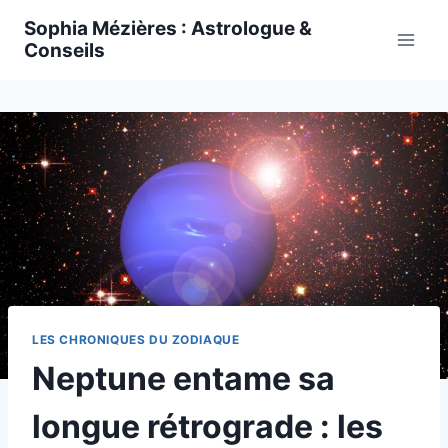
Skip
Sophia Mézières : Astrologue &
to
Conseils
content
LES CHRONIQUES DU ZODIAQUE
Neptune entame sa
longue rétrograde : les