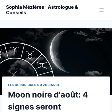
Skip
Sophia Mézières : Astrologue &
to
Conseils
content
LES CHRONIQUES DU ZODIAQUE
Moon noire d'août: 4
signes seront