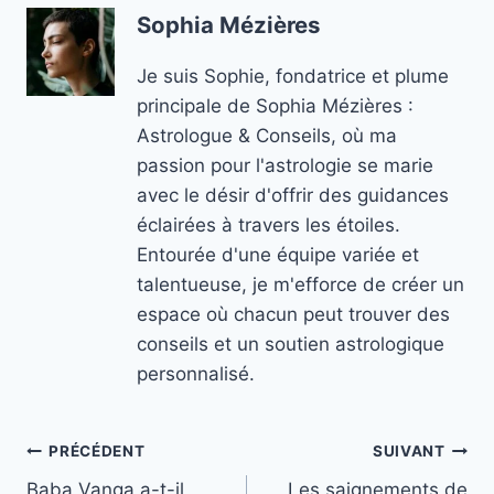
Sophia Mézières
Je suis Sophie, fondatrice et plume
principale de Sophia Mézières :
Astrologue & Conseils, où ma
passion pour l'astrologie se marie
avec le désir d'offrir des guidances
éclairées à travers les étoiles.
Entourée d'une équipe variée et
talentueuse, je m'efforce de créer un
espace où chacun peut trouver des
conseils et un soutien astrologique
personnalisé.
Navigation
PRÉCÉDENT
SUIVANT
Baba Vanga a-t-il
Les saignements de