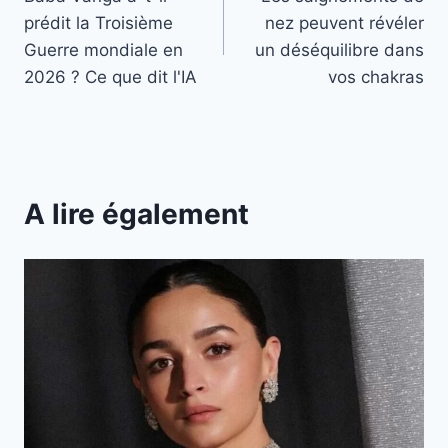
de
prédit la Troisième
nez peuvent révéler
l’article
Guerre mondiale en
un déséquilibre dans
2026 ? Ce que dit l'IA
vos chakras
A lire également