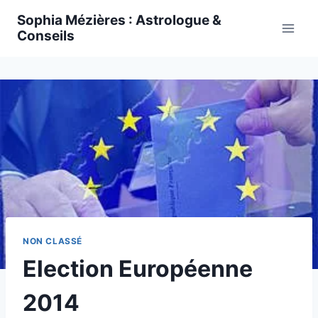
Skip
Sophia Mézières : Astrologue &
to
Conseils
content
NON CLASSÉ
Election Européenne
2014