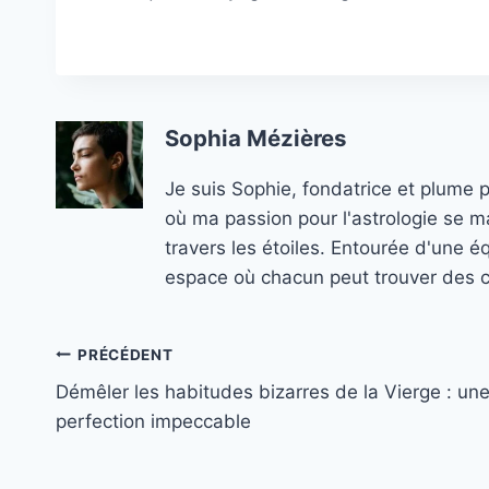
Sophia Mézières
Je suis Sophie, fondatrice et plume 
où ma passion pour l'astrologie se ma
travers les étoiles. Entourée d'une é
espace où chacun peut trouver des co
Navigation
PRÉCÉDENT
Démêler les habitudes bizarres de la Vierge : un
de
perfection impeccable
l’article