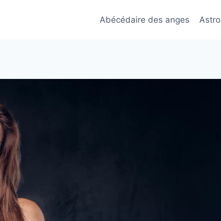
Abécédaire des anges
Astro