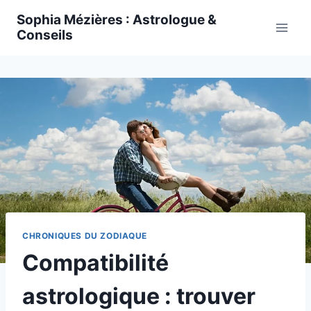
Skip
Sophia Mézières : Astrologue &
to
Conseils
content
CHRONIQUES DU ZODIAQUE
Compatibilité
astrologique : trouver