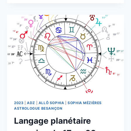
PLANÉTAIRE
SEMAINE
DU
10
AU
16
JUILLET
2023
2023
|
ADZ
|
ALLÔ SOPHIA
|
SOPHIA MÉZIÈRES
ASTROLOGUE BESANÇON
Langage planétaire