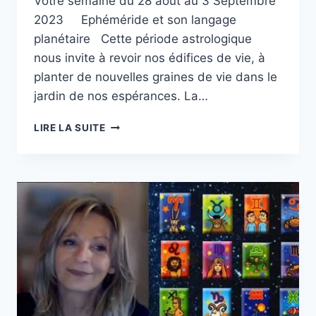
Votre semaine du 28 août au 3 Septembre
2023 Ephéméride et son langage
planétaire Cette période astrologique
nous invite à revoir nos édifices de vie, à
planter de nouvelles graines de vie dans le
jardin de nos espérances. La…
LANGAGE
LIRE LA SUITE
PLANÉTAIRE
SEMAINE
DU
28
AOÛT
AU
3
SEPTEMBRE
2023