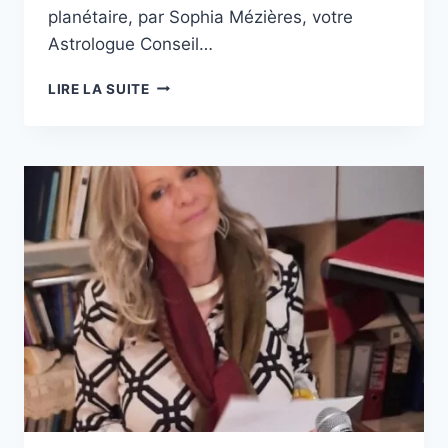
planétaire, par Sophia Mézières, votre
Astrologue Conseil…
VOS
LIRE LA SUITE
PRÉVISIONS
ASTRALES
HEBDOMADAIRES
AVEC
SON
LANGAGE
PLANÉTAIRE
SEMAINE
DU
4
AU
10
SEPTEMBRE
2023