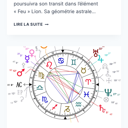
poursuivra son transit dans l’élément
« Feu » Lion. Sa géométrie astrale…
LANGAGE
LIRE LA SUITE
PLANÉTAIRE
SEMAINE
DU
7
AU
13
AOÛT
2023