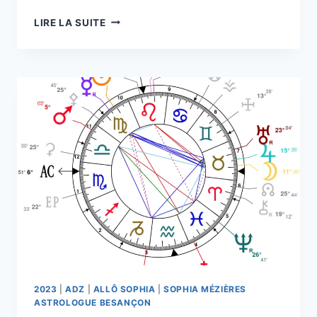
LANGAGE
LIRE LA SUITE
PLANÉTAIRE
SEMAINE
DU
31
JUILLET
AU
6 AOÛT
2023
2023
|
ADZ
|
ALLÔ SOPHIA
|
SOPHIA MÉZIÈRES
ASTROLOGUE BESANÇON