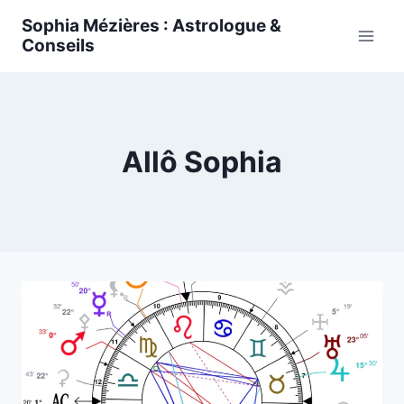
Skip
Sophia Mézières : Astrologue &
to
Conseils
content
Allô Sophia