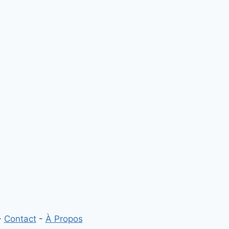
4 signes du zodiaque ne
peuvent pas rester seuls selon
l'astrologie
Par
Sophia Mézières
-
Contact
-
À Propos