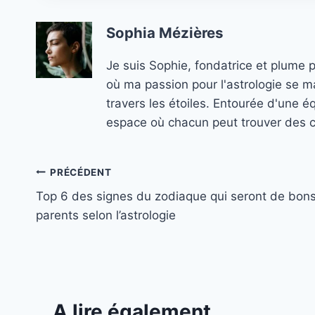
Sophia Mézières
Je suis Sophie, fondatrice et plume 
où ma passion pour l'astrologie se ma
travers les étoiles. Entourée d'une é
espace où chacun peut trouver des co
Navigation
PRÉCÉDENT
Top 6 des signes du zodiaque qui seront de bon
de
parents selon l’astrologie
l’article
A lire également