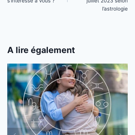
l’article
s’intéresse à vous ?
juillet 2023 selon
l’astrologie
A lire également