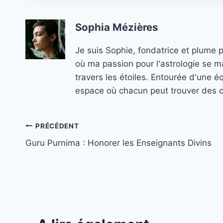
Sophia Mézières
Je suis Sophie, fondatrice et plume 
où ma passion pour l'astrologie se ma
travers les étoiles. Entourée d'une é
espace où chacun peut trouver des co
Navigation
PRÉCÉDENT
Guru Purnima : Honorer les Enseignants Divins
de
l’article