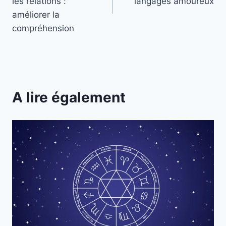
l’article
les relations :
langages amoureux
améliorer la
compréhension
A lire également