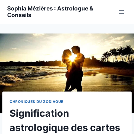
Skip
Sophia Mézières : Astrologue &
to
Conseils
content
CHRONIQUES DU ZODIAQUE
Signification
astrologique des cartes