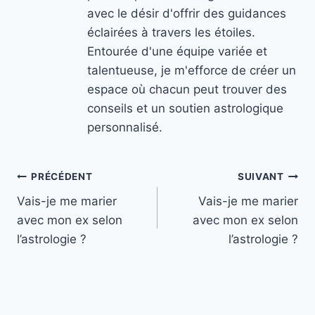
avec le désir d'offrir des guidances
éclairées à travers les étoiles.
Entourée d'une équipe variée et
talentueuse, je m'efforce de créer un
espace où chacun peut trouver des
conseils et un soutien astrologique
personnalisé.
Navigation
PRÉCÉDENT
SUIVANT
Vais-je me marier
Vais-je me marier
de
avec mon ex selon
avec mon ex selon
l’article
l’astrologie ?
l’astrologie ?