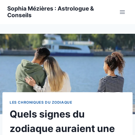
Skip
Sophia Mézières : Astrologue &
to
Conseils
content
LES CHRONIQUES DU ZODIAQUE
Quels signes du
zodiaque auraient une