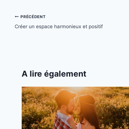
Navigation
PRÉCÉDENT
Créer un espace harmonieux et positif
de
l’article
A lire également