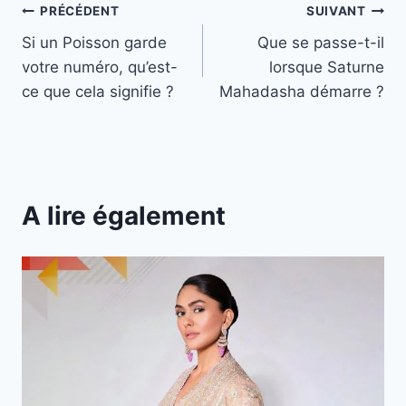
Navigation
PRÉCÉDENT
SUIVANT
Si un Poisson garde
Que se passe-t-il
de
votre numéro, qu’est-
lorsque Saturne
l’article
ce que cela signifie ?
Mahadasha démarre ?
A lire également