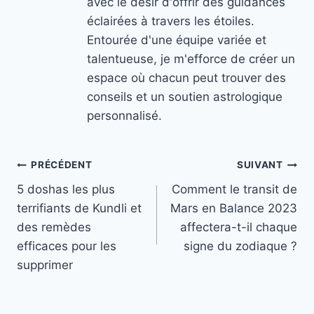
avec le désir d'offrir des guidances
éclairées à travers les étoiles.
Entourée d'une équipe variée et
talentueuse, je m'efforce de créer un
espace où chacun peut trouver des
conseils et un soutien astrologique
personnalisé.
Navigation
PRÉCÉDENT
SUIVANT
5 doshas les plus
Comment le transit de
de
terrifiants de Kundli et
Mars en Balance 2023
l’article
des remèdes
affectera-t-il chaque
efficaces pour les
signe du zodiaque ?
supprimer