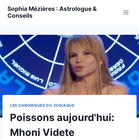
Skip
Sophia Mézières : Astrologue &
to
Conseils
content
LES CHRONIQUES DU ZODIAQUE
Poissons aujourd'hui:
Mhoni Videte