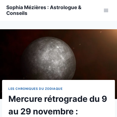
Skip
Sophia Mézières : Astrologue &
to
Conseils
content
LES CHRONIQUES DU ZODIAQUE
Mercure rétrograde du 9
au 29 novembre :