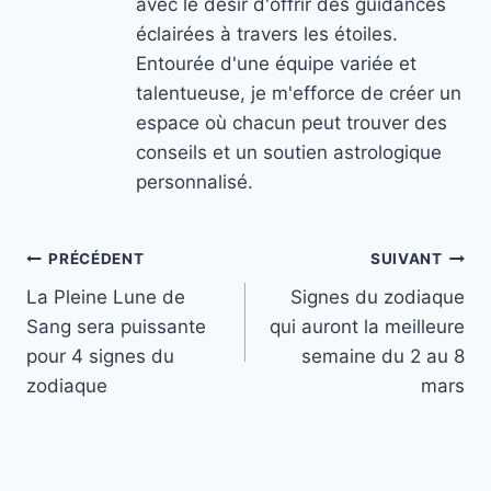
avec le désir d'offrir des guidances
éclairées à travers les étoiles.
Entourée d'une équipe variée et
talentueuse, je m'efforce de créer un
espace où chacun peut trouver des
conseils et un soutien astrologique
personnalisé.
Navigation
PRÉCÉDENT
SUIVANT
La Pleine Lune de
Signes du zodiaque
de
Sang sera puissante
qui auront la meilleure
l’article
pour 4 signes du
semaine du 2 au 8
zodiaque
mars