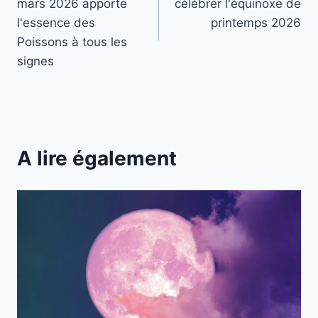
mars 2026 apporte
célébrer l'équinoxe de
l’article
l'essence des
printemps 2026
Poissons à tous les
signes
A lire également