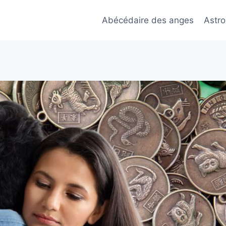
Abécédaire des anges
Astro