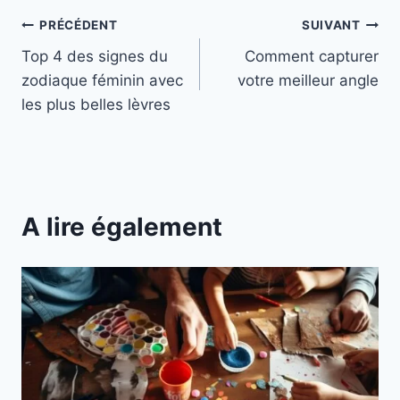
Navigation
PRÉCÉDENT
SUIVANT
Top 4 des signes du
Comment capturer
de
zodiaque féminin avec
votre meilleur angle
l’article
les plus belles lèvres
A lire également