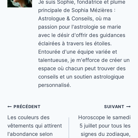
Je suis Sophie, fondatrice et plume
principale de Sophia Mézières :
Astrologue & Conseils, où ma
passion pour l'astrologie se marie
avec le désir d'offrir des guidances
éclairées à travers les étoiles.
Entourée d'une équipe variée et
talentueuse, je m'efforce de créer un
espace où chacun peut trouver des
conseils et un soutien astrologique
personnalisé.
Navigation
PRÉCÉDENT
SUIVANT
Les couleurs des
Horoscope le samedi
de
vêtements qui attirent
5 juillet pour tous les
l’article
l'abondance selon
signes du zodiaque,