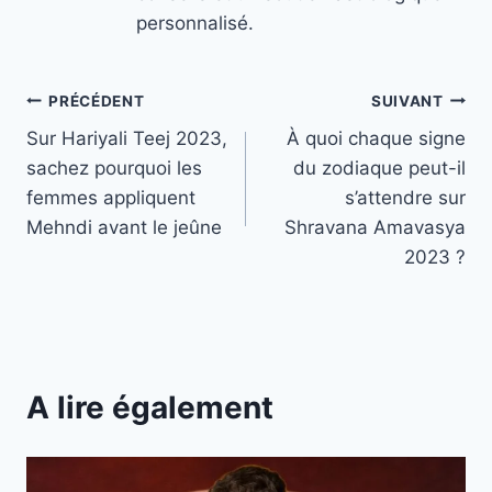
personnalisé.
Navigation
PRÉCÉDENT
SUIVANT
Sur Hariyali Teej 2023,
À quoi chaque signe
de
sachez pourquoi les
du zodiaque peut-il
l’article
femmes appliquent
s’attendre sur
Mehndi avant le jeûne
Shravana Amavasya
2023 ?
A lire également