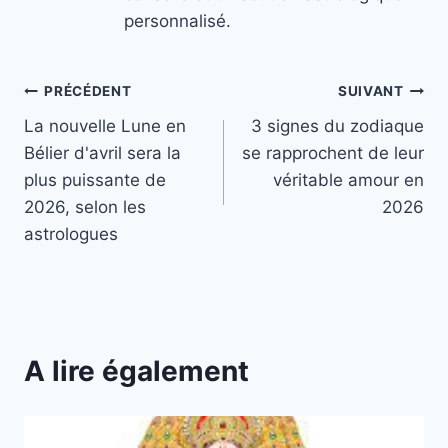
personnalisé.
Navigation
PRÉCÉDENT
SUIVANT
La nouvelle Lune en
3 signes du zodiaque
de
Bélier d'avril sera la
se rapprochent de leur
l’article
plus puissante de
véritable amour en
2026, selon les
2026
astrologues
A lire également