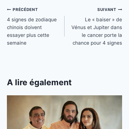
Navigation
PRÉCÉDENT
SUIVANT
4 signes de zodiaque
Le « baiser » de
de
chinois doivent
Vénus et Jupiter dans
l’article
essayer plus cette
le cancer porte la
semaine
chance pour 4 signes
A lire également