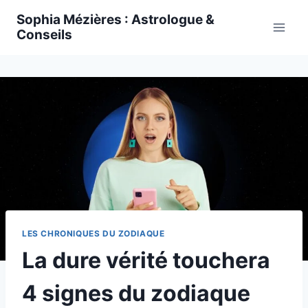
Skip
Sophia Mézières : Astrologue &
to
Conseils
content
LES CHRONIQUES DU ZODIAQUE
La dure vérité touchera
4 signes du zodiaque