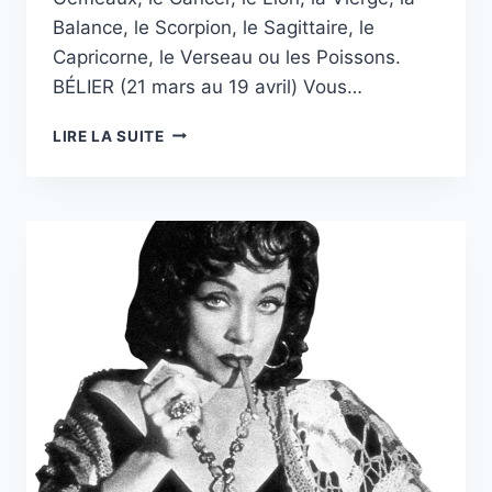
Balance, le Scorpion, le Sagittaire, le
Capricorne, le Verseau ou les Poissons.
BÉLIER (21 mars au 19 avril) Vous…
HOROSCOPE
LIRE LA SUITE
DU
VENDREDI
31
OCTOBRE
POUR
TOUS
LES
SIGNES
DU
ZODIAQUE,
DÉCOUVREZ
CE
QUI
VOUS
ATTEND