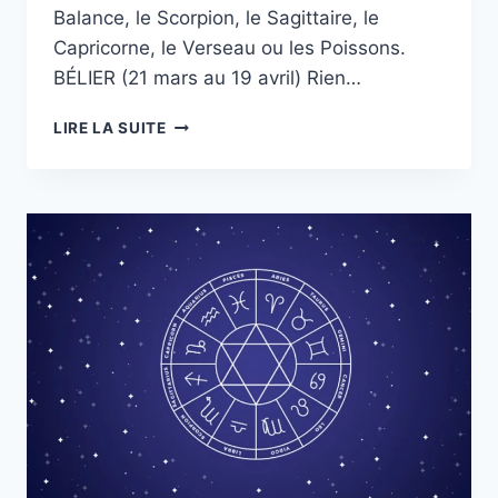
Balance, le Scorpion, le Sagittaire, le
Capricorne, le Verseau ou les Poissons.
BÉLIER (21 mars au 19 avril) Rien…
HOROSCOPE
LIRE LA SUITE
DU
JEUDI
16
OCTOBRE
POUR
TOUS
LES
SIGNES
DU
ZODIAQUE,
DÉCOUVREZ
CE
QUI
VOUS
ATTEND
EN