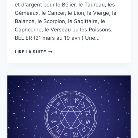
et d'argent pour le Bélier, le Taureau, les
Gémeaux, le Cancer, le Lion, la Vierge, la
Balance, le Scorpion, le Sagittaire, le
Capricorne, le Verseau ou les Poissons.
BÉLIER (21 mars au 19 avril) Une…
HOROSCOPE
LIRE LA SUITE
DU
LUNDI
20
OCTOBRE
POUR
TOUS
LES
SIGNES
DU
ZODIAQUE,
DÉCOUVREZ
CE
QUI