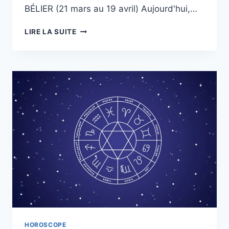
BÉLIER (21 mars au 19 avril) Aujourd'hui,…
HOROSCOPE
LIRE LA SUITE
DU
MERCREDI
15
OCTOBRE
POUR
TOUS
LES
SIGNES
DU
ZODIAQUE,
DÉCOUVREZ
CE
QUI
VOUS
ATTEND
EN
AMOUR,
ARGENT
HOROSCOPE