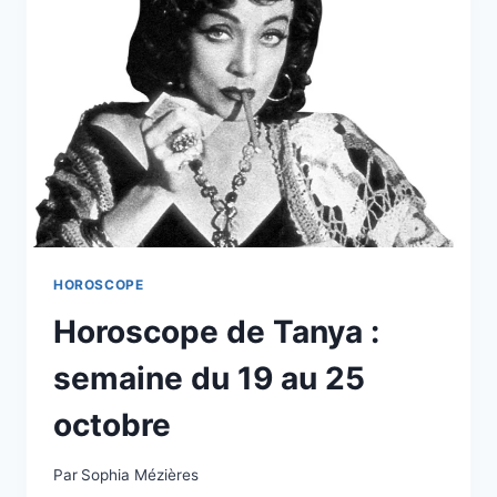
TOUS
LES
SIGNES
DU
ZODIAQUE,
DÉCOUVREZ
CE
QUI
VOUS
ATTEND
EN
AMOUR,
ARGENT
HOROSCOPE
ET
Horoscope de Tanya :
SANTÉ
semaine du 19 au 25
octobre
Par
Sophia Mézières