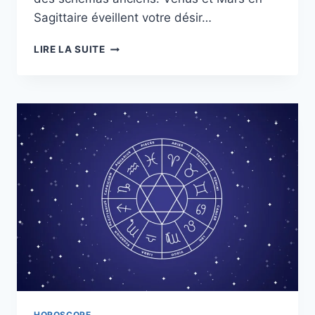
Sagittaire éveillent votre désir…
HOROSCOPE
LIRE LA SUITE
DE
TANYA
:
SEMAINE
DU
16
AU
22
NOVEMBRE
HOROSCOPE