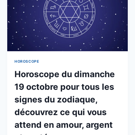
DU
ZODIAQUE,
DÉCOUVREZ
CE
QUI
VOUS
ATTEND
EN
AMOUR,
ARGENT
HOROSCOPE
ET
Horoscope du dimanche
SANTÉ
19 octobre pour tous les
signes du zodiaque,
découvrez ce qui vous
attend en amour, argent