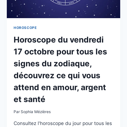
VOUS
ATTEND
EN
AMOUR,
ARGENT
HOROSCOPE
ET
Horoscope du vendredi
SANTÉ
17 octobre pour tous les
signes du zodiaque,
découvrez ce qui vous
attend en amour, argent
et santé
Par
Sophia Mézières
Consultez l'horoscope du jour pour tous les