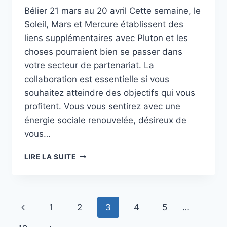
Bélier 21 mars au 20 avril Cette semaine, le
Soleil, Mars et Mercure établissent des
liens supplémentaires avec Pluton et les
choses pourraient bien se passer dans
votre secteur de partenariat. La
collaboration est essentielle si vous
souhaitez atteindre des objectifs qui vous
profitent. Vous vous sentirez avec une
énergie sociale renouvelée, désireux de
vous…
HOROSCOPE
LIRE LA SUITE
DE
TANYA
:
SEMAINE
Page
1
2
3
4
5
…
DU
19