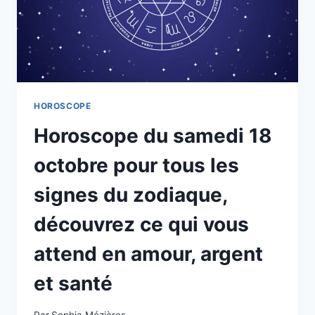
CE
QUI
VOUS
ATTEND
EN
AMOUR,
ARGENT
HOROSCOPE
ET
Horoscope du samedi 18
SANTÉ
octobre pour tous les
signes du zodiaque,
découvrez ce qui vous
attend en amour, argent
et santé
Par
Sophia Mézières