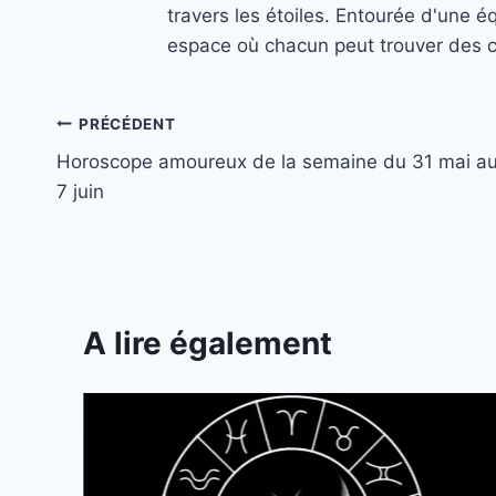
travers les étoiles. Entourée d'une é
espace où chacun peut trouver des co
Navigation
PRÉCÉDENT
Horoscope amoureux de la semaine du 31 mai a
de
7 juin
l’article
A lire également