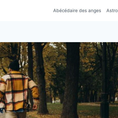
Abécédaire des anges
Astro