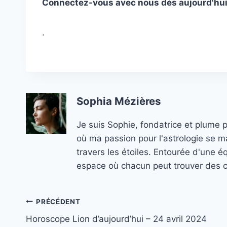
Connectez-vous avec nous dès aujourd'hui
.
Sophia Mézières
Je suis Sophie, fondatrice et plume 
où ma passion pour l'astrologie se ma
travers les étoiles. Entourée d'une é
espace où chacun peut trouver des co
Navigation
PRÉCÉDENT
Horoscope Lion d’aujourd’hui – 24 avril 2024
de