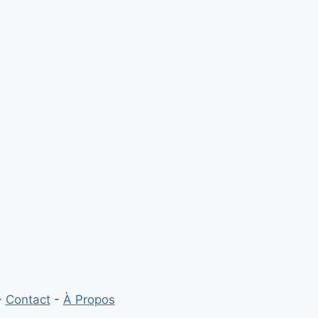
8 signes que vous méritez
beaucoup plus dans votre
relation
Par
Sophia Mézières
-
Contact
-
À Propos