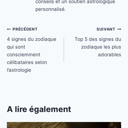
conseils et un soutien astrologique
personnalisé.
Navigation
PRÉCÉDENT
SUIVANT
4 signes du zodiaque
Top 5 des signes du
de
qui sont
zodiaque les plus
l’article
consciemment
adorables
célibataires selon
l’astrologie
A lire également