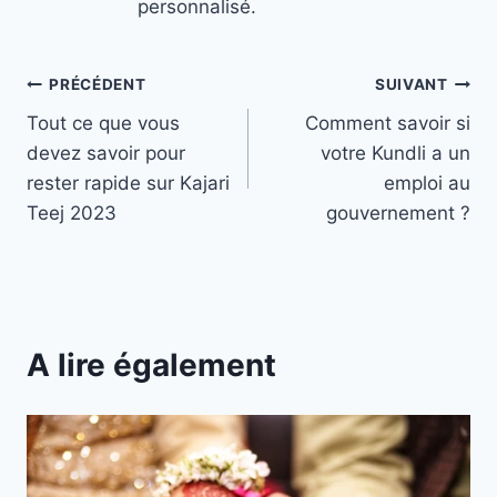
personnalisé.
Navigation
PRÉCÉDENT
SUIVANT
Tout ce que vous
Comment savoir si
de
devez savoir pour
votre Kundli a un
l’article
rester rapide sur Kajari
emploi au
Teej 2023
gouvernement ?
A lire également