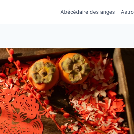
Abécédaire des anges
Astro