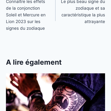
Connaître les effets
Le plus beau signe du
de
de la conjonction
zodiaque et sa
l’article
Soleil et Mercure en
caractéristique la plus
Lion 2023 sur les
attrayante
signes du zodiaque
A lire également