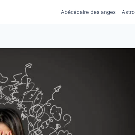
Abécédaire des anges
Astro