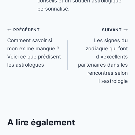
conseils et un soutien astrologique
personnalisé.
Navigation
PRÉCÉDENT
SUIVANT
Comment savoir si
Les signes du
de
mon ex me manque ?
zodiaque qui font
l’article
Voici ce que prédisent
d »excellents
les astrologues
partenaires dans les
rencontres selon
l »astrologie
A lire également