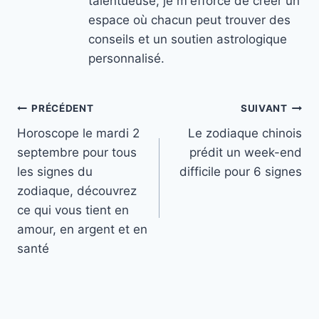
talentueuse, je m'efforce de créer un
espace où chacun peut trouver des
conseils et un soutien astrologique
personnalisé.
Navigation
PRÉCÉDENT
SUIVANT
Horoscope le mardi 2
Le zodiaque chinois
de
septembre pour tous
prédit un week-end
l’article
les signes du
difficile pour 6 signes
zodiaque, découvrez
ce qui vous tient en
amour, en argent et en
santé