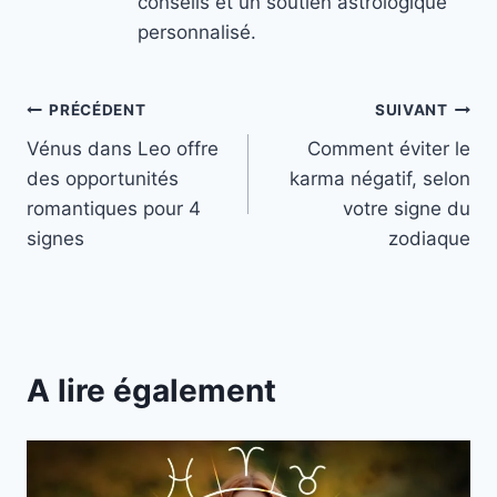
conseils et un soutien astrologique
personnalisé.
Navigation
PRÉCÉDENT
SUIVANT
Vénus dans Leo offre
Comment éviter le
de
des opportunités
karma négatif, selon
l’article
romantiques pour 4
votre signe du
signes
zodiaque
A lire également