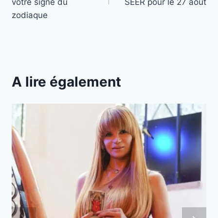
l’article
votre signe du
SEER pour le 27 août
zodiaque
A lire également