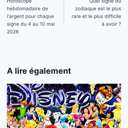
Horoscope
Quel signe du
de
hebdomadaire de
zodiaque est le plus
l’article
l'argent pour chaque
rare et le plus difficile
signe du 4 au 10 mai
à avoir ?
2026
A lire également