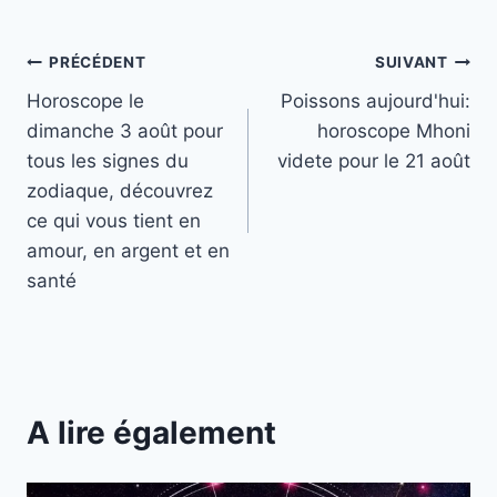
Navigation
PRÉCÉDENT
SUIVANT
Horoscope le
Poissons aujourd'hui:
de
dimanche 3 août pour
horoscope Mhoni
l’article
tous les signes du
videte pour le 21 août
zodiaque, découvrez
ce qui vous tient en
amour, en argent et en
santé
A lire également