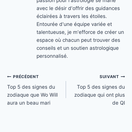
passion pour l'astrologie se marie
avec le désir d'offrir des guidances
éclairées à travers les étoiles.
Entourée d'une équipe variée et
talentueuse, je m'efforce de créer un
espace où chacun peut trouver des
conseils et un soutien astrologique
personnalisé.
Navigation
PRÉCÉDENT
SUIVANT
Top 5 des signes du
Top 5 des signes du
de
zodiaque que Wo Will
zodiaque qui ont plus
l’article
aura un beau mari
de QI